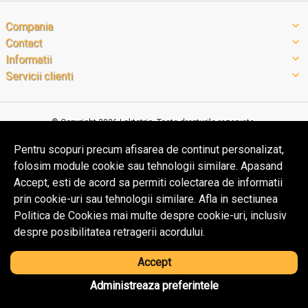
Compania
Contact
Informatii
Servicii clienti
© Copyright 2026 Laktotrio.
Toate drepturile rezervate.
Pentru scopuri precum afisarea de continut personalizat,
folosim module cookie sau tehnologii similare. Apasand
Solutie eCommerce
powered by
Accept, esti de acord sa permiti colectarea de informatii
Ai nevoie de ajutor?
prin cookie-uri sau tehnologii similare. Afla in sectiunea
BrowserID:
Politica de Cookies mai multe despre cookie-uri, inclusiv
despre posibilitatea retragerii acordului.
Accept
Administreaza preferintele