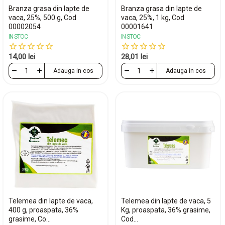
Branza grasa din lapte de
Branza grasa din lapte de
vaca, 25%, 500 g, Cod
vaca, 25%, 1 kg, Cod
00002054
00001641
IN STOC
IN STOC
14,00 lei
28,01 lei
Adauga in cos
Adauga in cos
Telemea din lapte de vaca,
Telemea din lapte de vaca, 5
400 g, proaspata, 36%
Kg, proaspata, 36% grasime,
grasime, Co...
Cod...