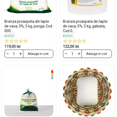
Branza proaspata din lapte
Branza proaspata din lapte
de vaca, 5%, 5 kg, punga, Cod
de vaca, 5%, 5 kg, galeata,
000...
Cod 0...
IN STOC
IN STOC
119,00 lei
122,00 lei
Adauga in cos
Adauga in cos