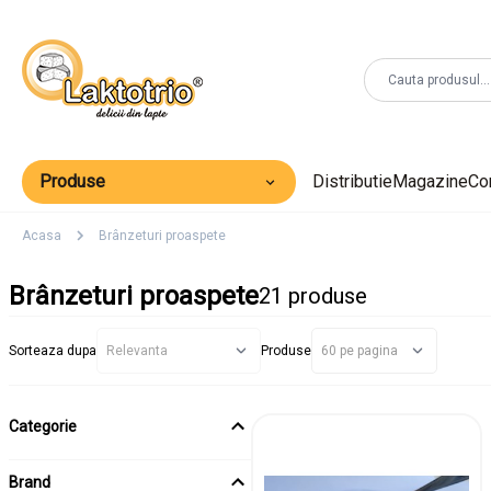
Produse
Distributie
Magazine
Co
Acasa
Brânzeturi proaspete
Brânzeturi proaspete
21 produse
Sorteaza dupa
Produse
Categorie
Brand