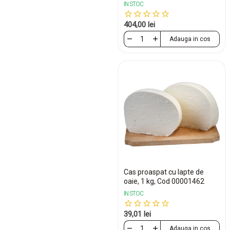
IN STOC
404,00 lei
Adauga in cos
Cas proaspat cu lapte de
oaie, 1 kg, Cod 00001462
IN STOC
39,01 lei
Adauga in cos