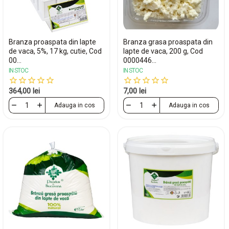
Branza proaspata din lapte
Branza grasa proaspata din
de vaca, 5%, 17 kg, cutie, Cod
lapte de vaca, 200 g, Cod
00...
0000446...
IN STOC
IN STOC
364,00 lei
7,00 lei
Adauga in cos
Adauga in cos