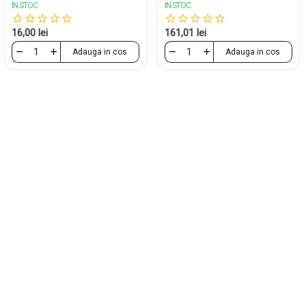
IN STOC
IN STOC
16,00 lei
161,01 lei
Adauga in cos
Adauga in cos