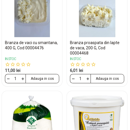
Branza de vaci cu smantana,
Branza proaspata din lapte
400 G, Cod 00004476
de vaca, 200 G, Cod
00004468
IN STOC
IN STOC
11,00 lei
6,01 lei
Adauga in cos
Adauga in cos