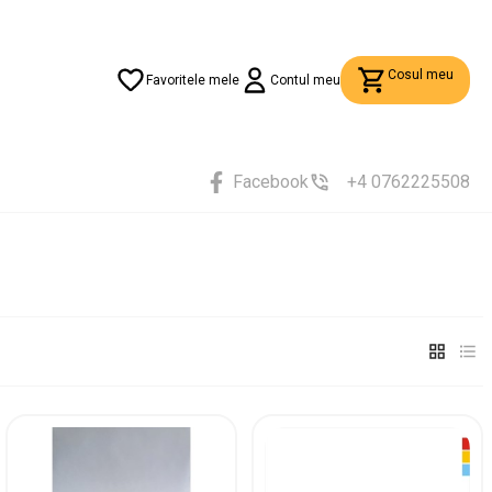
Cosul meu
Favoritele mele
Contul meu
Facebook
+4 0762225508