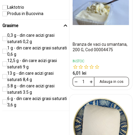
Laktotrio
Produs in Bucovina
Grasime
0,3 g - din care acizi grasi
saturati 0,2 g
Branza de vaci cu smantana,
1 g - din care acizi grasi saturati
200 G, Cod 00004475
0,6 g
12,5 g - din care acizi grasi
IN STOC
saturati 9 g
6,01 lei
13 g - din care acizi grasi
saturati 8,4 g
Adauga in cos
5.8 g - din care acizi grasi
saturati 3.5 g
6 g - din care acizi grasi saturati
3,6 g