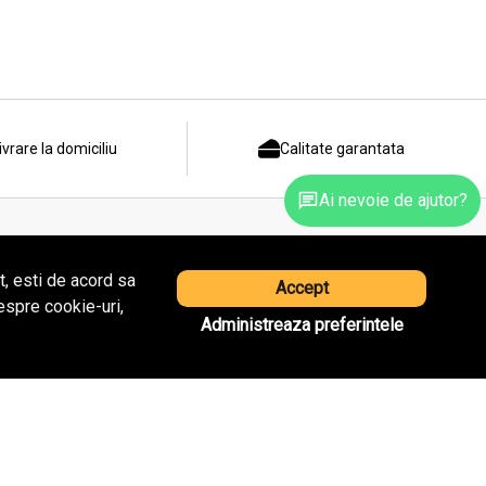
ivrare la domiciliu
Calitate garantata
Ai nevoie de ajutor?
nti
Compania
, esti de acord sa
Accept
espre cookie-uri,
Despre noi
Administreaza preferintele
uita
Distributie
l
Contact
r
Magazine