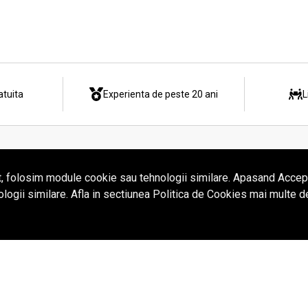
atuita
Experienta de peste 20 ani
L
Informatii
Servicii clie
t, folosim module cookie sau tehnologii similare. Apasand Accept
ologii similare. Afla in sectiunea Politica de Cookies mai multe d
Livrarea comenzii
Drept de retur
Termeni si conditii
Asistenta grat
Cum cumpar
Plata cu cardu
Politica de confidentialitate
Cerere de retu
Politica de cookies
ANPC