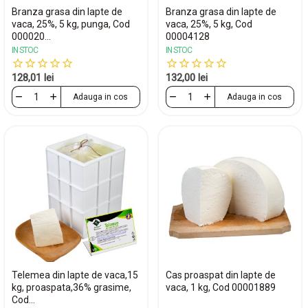
Branza grasa din lapte de
Branza grasa din lapte de
vaca, 25%, 5 kg, punga, Cod
vaca, 25%, 5 kg, Cod
000020...
00004128
IN STOC
IN STOC
128,01 lei
132,00 lei
Adauga in cos
Adauga in cos
Telemea din lapte de vaca,15
Cas proaspat din lapte de
kg, proaspata,36% grasime,
vaca, 1 kg, Cod 00001889
Cod...