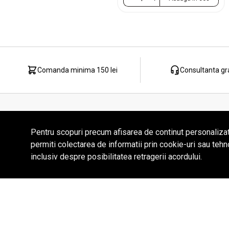
Comanda minima 150 lei
Consultanta gr
Contact
Pentru scopuri precum afisarea de continut personaliza
permiti colectarea de informatii prin cookie-uri sau tehn
Laktotrio 2001 Prod SRL
inclusiv despre posibilitatea retragerii acordului.
Str. Principala nr. 338, Loc. Horodniceni, Suceava
+4 0762225508
comenzi@laktotrio.ro