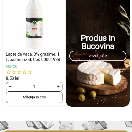
Iaurt de baut, 2% grasime, 500
g, din lapte de vaca pasteuri...
Produs in
Bucovina
Lapte de vaca, 3% grasime, 1
vezi toate
L, pasteurizat, Cod 00001938
IN STOC
IN STOC
8,50 lei
5,00 lei
Adauga in cos
Adauga in cos