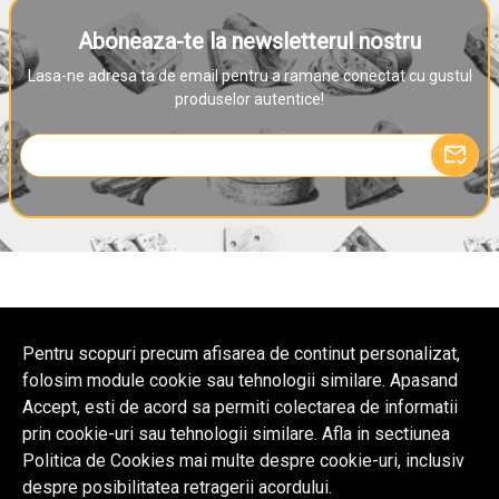
Aboneaza-te la newsletterul nostru
Lasa-ne adresa ta de email pentru a ramane conectat cu gustul
produselor autentice!
Pentru scopuri precum afisarea de continut personalizat,
Comanda minima 150 lei
Consultanta gratuita
Experienta de 
folosim module cookie sau tehnologii similare. Apasand
Accept, esti de acord sa permiti colectarea de informatii
Ai nevoie de ajutor?
prin cookie-uri sau tehnologii similare. Afla in sectiunea
Compania
Politica de Cookies mai multe despre cookie-uri, inclusiv
Contact
despre posibilitatea retragerii acordului.