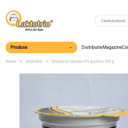
Produse
Distributie
Magazine
Co
Acasa
Smântână
Smantana naturala,15% grasime, 300 g