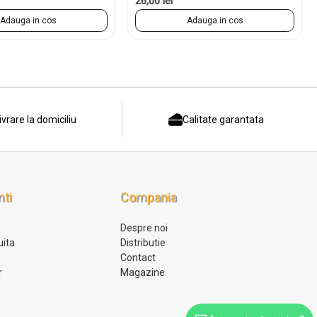
26,00 lei
Adauga in cos
Adauga in cos
ivrare la domiciliu
Calitate garantata
nti
Compania
Despre noi
uita
Distributie
l
Contact
r
Magazine