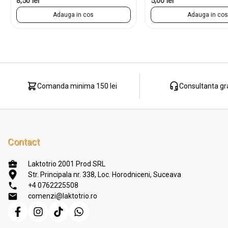
8,50 lei
5,00 lei
Adauga in cos
Adauga in co
Comanda minima 150 lei
Consultanta gr
Contact
Laktotrio 2001 Prod SRL
Str. Principala nr. 338, Loc. Horodniceni, Suceava
+4 0762225508
comenzi@laktotrio.ro