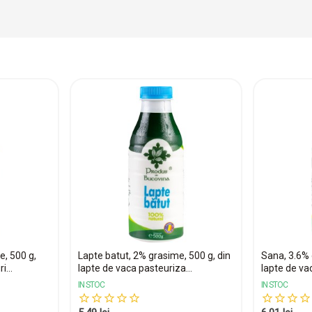
e, 500 g,
Lapte batut, 2% grasime, 500 g, din
Sana, 3.6% 
i...
lapte de vaca pasteuriza...
lapte de vac
IN STOC
IN STOC