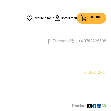
Cosul meu
Favoritele mele
Contul meu
Facebook
+4 0762225508
Distribuie: