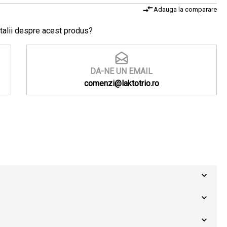
Adauga la comparare
talii despre acest produs?
DA-NE UN EMAIL
comenzi@laktotrio.ro