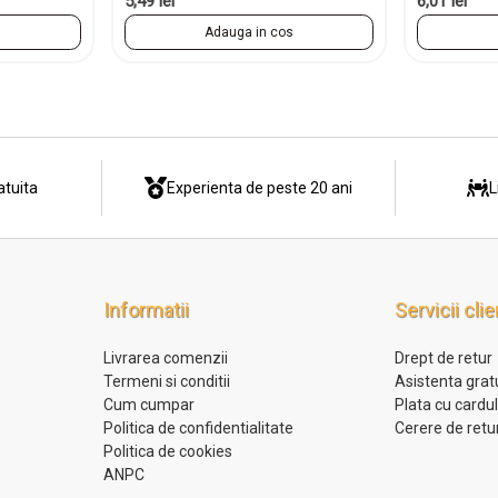
5,49 lei
6,01 lei
s
Adauga in cos
atuita
Experienta de peste 20 ani
L
Informatii
Servicii clie
Livrarea comenzii
Drept de retur
Termeni si conditii
Asistenta grat
Cum cumpar
Plata cu cardu
Politica de confidentialitate
Cerere de retu
Politica de cookies
ANPC