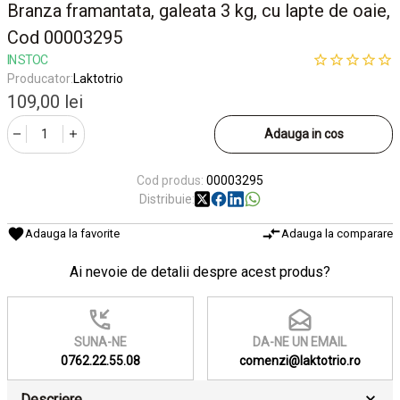
Branza framantata, galeata 3 kg, cu lapte de oaie,
Cod 00003295
IN STOC
Producator:
Laktotrio
109,00 lei
Adauga in cos
Cod produs:
00003295
Distribuie:
Adauga la favorite
Adauga la comparare
Ai nevoie de detalii despre acest produs?
SUNA-NE
DA-NE UN EMAIL
0762.22.55.08
comenzi@laktotrio.ro
Descriere