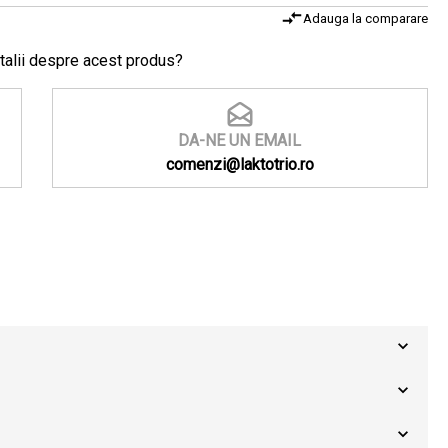
Adauga la comparare
talii despre acest produs?
DA-NE UN EMAIL
comenzi@laktotrio.ro