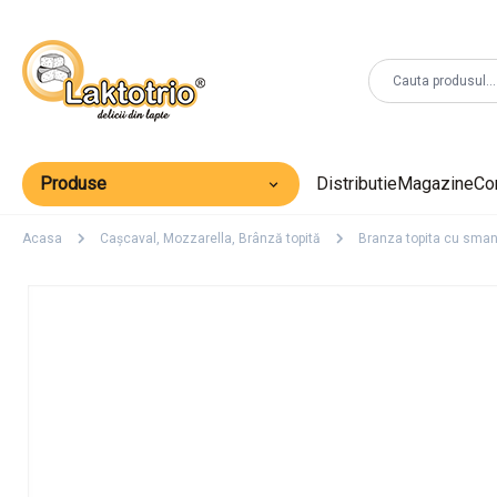
Produse
Distributie
Magazine
Co
Acasa
Caşcaval, Mozzarella, Brânză topită
Branza topita cu sman