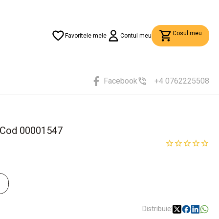
Cosul meu
Favoritele mele
Contul meu
Facebook
+4 0762225508
b, Cod 00001547
Distribuie: