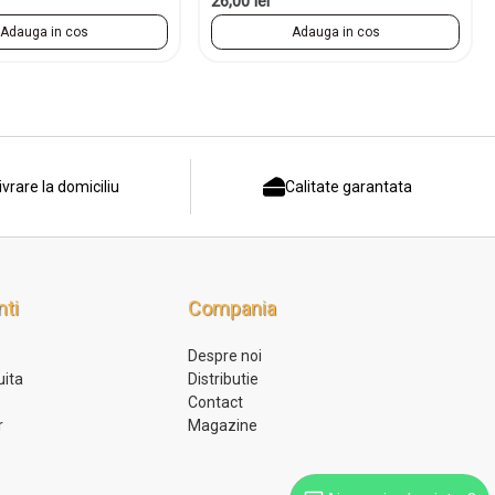
26,00 lei
Adauga in cos
Adauga in cos
ivrare la domiciliu
Calitate garantata
nti
Compania
Despre noi
uita
Distributie
l
Contact
r
Magazine