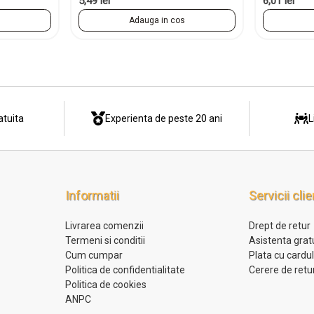
5,49 lei
6,01 lei
s
Adauga in cos
atuita
Experienta de peste 20 ani
L
Informatii
Servicii clie
Livrarea comenzii
Drept de retur
Termeni si conditii
Asistenta grat
Cum cumpar
Plata cu cardu
Politica de confidentialitate
Cerere de retu
Politica de cookies
ANPC