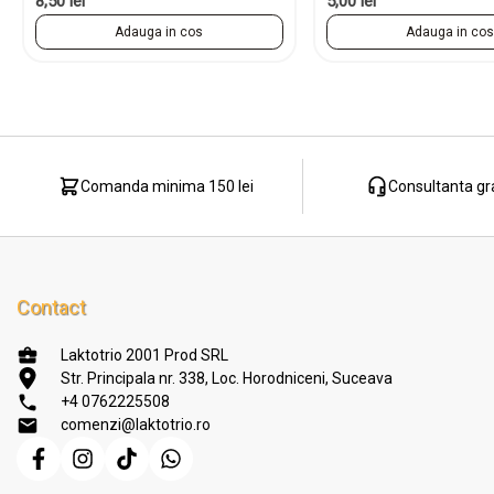
8,50 lei
5,00 lei
Adauga in cos
Adauga in co
Comanda minima 150 lei
Consultanta gr
Contact
Laktotrio 2001 Prod SRL
Str. Principala nr. 338, Loc. Horodniceni, Suceava
+4 0762225508
comenzi@laktotrio.ro