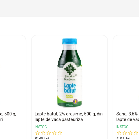
e, 500 g,
Lapte batut, 2% grasime, 500 g, din
Sana, 3.6% 
i...
lapte de vaca pasteuriza...
lapte de vac
IN STOC
IN STOC