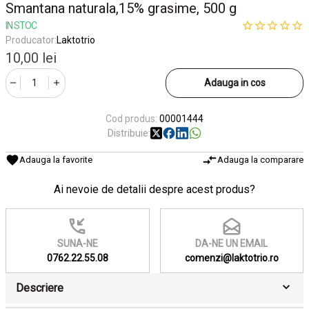
Smantana naturala,15% grasime, 500 g
IN STOC
Producator:
Laktotrio
10,00 lei
Adauga in cos
Cod produs:
00001444
Distribuie:
Adauga la favorite
Adauga la comparare
Ai nevoie de detalii despre acest produs?
SUNA-NE
DA-NE UN EMAIL
0762.22.55.08
comenzi@laktotrio.ro
Descriere